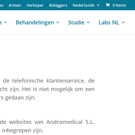
ws
Artsen
Verkoper
Beleggers
Nederlands
0 Items
n
Behandelingen
Studie
Labs NL
e telefonische klantenservice, de
ht zijn. Het is niet mogelijk om een
s gedaan zijn.
 de websites van Andromedical S.L.
 inbegrepen zijn.