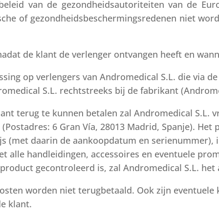
eleid van de gezondheidsautoriteiten van de Eur
sche of gezondheidsbeschermingsredenen niet word
nadat de klant de verlenger ontvangen heeft en wanne
ssing op verlengers van Andromedical S.L. die via de
medical S.L. rechtstreeks bij de fabrikant (Andromed
nt terug te kunnen betalen zal Andromedical S.L. v
 (Postadres: 6 Gran Vía, 28013 Madrid, Spanje). Het
js (met daarin de aankoopdatum en serienummer), in o
et alle handleidingen, accessoires en eventuele pr
product gecontroleerd is, zal Andromedical S.L. he
sten worden niet terugbetaald. Ook zijn eventuele
e klant.