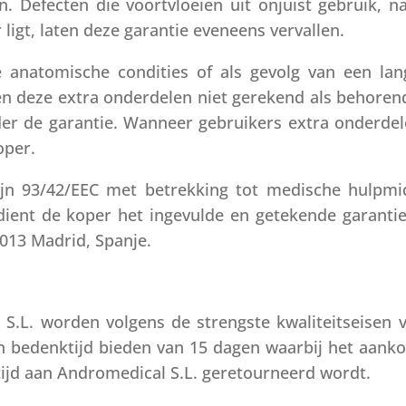
n. Defecten die voortvloeien uit onjuist gebruik, n
ligt, laten deze garantie eveneens vervallen.
 anatomische condities of als gevolg van een lan
 deze extra onderdelen niet gerekend als behorende
nder de garantie. Wanneer gebruikers extra onderde
oper.
ijn 93/42/EEC met betrekking tot medische hulpm
dient de koper het ingevulde en getekende garantie
8013 Madrid, Spanje.
S.L. worden volgens de strengste kwaliteitseisen 
n bedenktijd bieden van 15 dagen waarbij het aank
ijd aan Andromedical S.L. geretourneerd wordt.