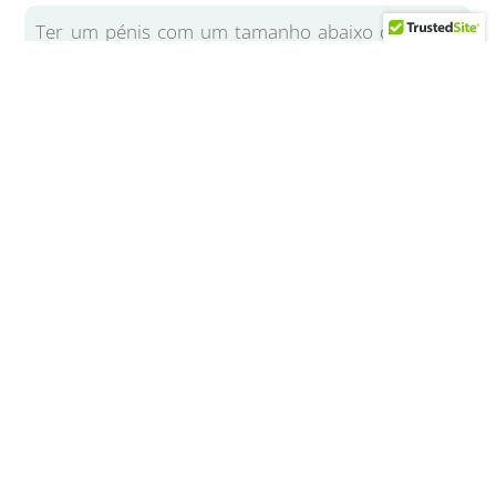
Ter um pénis com um tamanho abaixo da média
pode ser uma fonte de insegurança para muitos
homens. Ao proporcionar uma solução eficaz e
visível em apenas alguns meses, Andropenis ajuda
a
melhorar a autoestima e a confiança
dos
utilizadores, conduzindo a uma melhoria da
qualidade de vida dos homens e também a
relações interpessoais mais saudáveis.