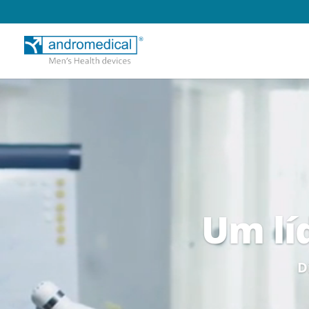
Um lí
D