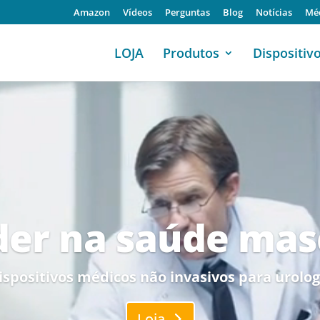
Amazon
Vídeos
Perguntas
Blog
Notícias
Mé
LOJA
Produtos
Dispositiv
Video
Player
der na saúde mas
ispositivos médicos não invasivos para urolog
Loja