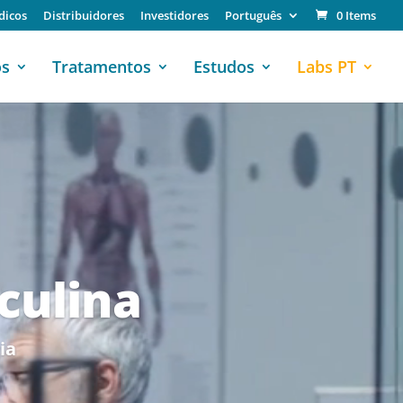
dicos
Distribuidores
Investidores
Português
0 Items
os
Tratamentos
Estudos
Labs PT
culina
ia