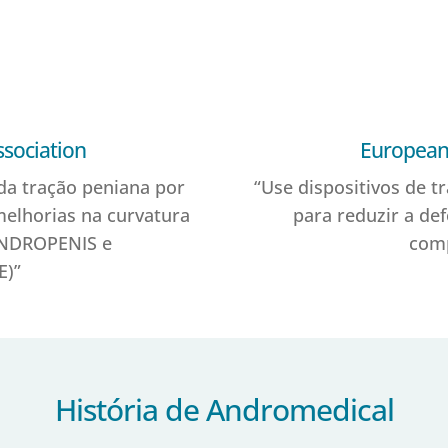
ssociation
European 
 da tração peniana por
“Use dispositivos de t
 melhorias na curvatura
para reduzir a d
ANDROPENIS e
com
)”
História de Andromedical