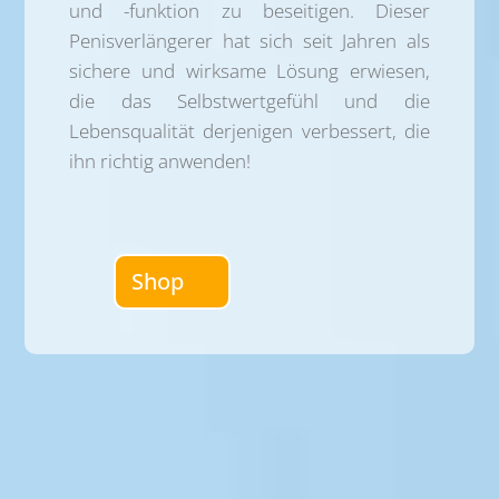
und -funktion zu beseitigen. Dieser
Penisverlängerer hat sich seit Jahren als
sichere und wirksame Lösung erwiesen,
die das Selbstwertgefühl und die
Lebensqualität derjenigen verbessert, die
ihn richtig anwenden!
Shop