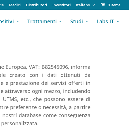
zie
Medici
Distributori
Investitori
Italiano
0 Items
sitivi
Trattamenti
Studi
Labs IT
ne Europea, VAT: B82545096, informa
le creato con i dati ottenuti da
 e prestazione dei servizi offerti in
ie attraverso ogni mezzo, includendo
S, UTMS, etc., che possono essere di
stre preferenze o necessità, a partire
ei nostri database come conseguenza
personalizzata.