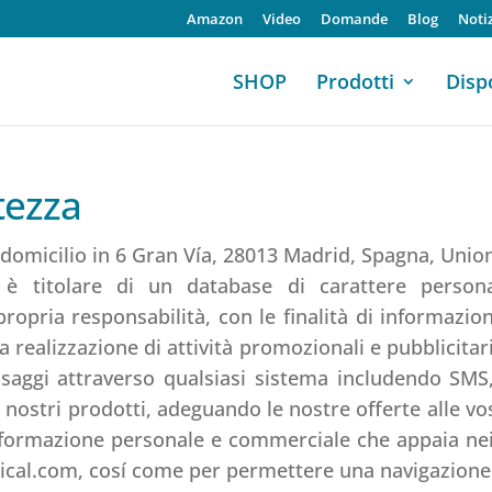
Amazon
Video
Domande
Blog
Noti
SHOP
Prodotti
Dispo
atezza
domicilio in 6 Gran Vía, 28013 Madrid, Spagna, Unio
è titolare di un database di carattere persona
pria responsabilità, con le finalità di informazione
realizzazione di attività promozionali e pubblicitar
essaggi attraverso qualsiasi sistema includendo SM
 nostri prodotti, adeguando le nostre offerte alle vo
informazione personale e commerciale che appaia n
cal.com, cosí come per permettere una navigazione 