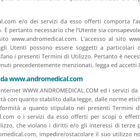
al.com e/o dei servizi da esso offerti comporta l’a
zzo. È pertanto necessario che l’Utente sia consapevol
il sito www.andromedical.com. L’accesso al sito www
 agli Utenti possono essere soggetti a particolari
fano i presenti Termini di Utilizzo. Pertanto è neces
ontenuti precedentemente menzionati, legga ed accetti 
ferti da www.andromedical.com
ito internet WWW.ANDROMEDICAL.COM ed i servizi da es
con quanto stabilito dalla legge, dalle norme etich
nformità a quanto stipulato nei presenti Termini di
.com o i servizi da esso offerti per scopi o effett
lizzo, che violano i diritti e/o gli interessi di ter
edical.com, impedire/ostacolare il suo utilizzo norm