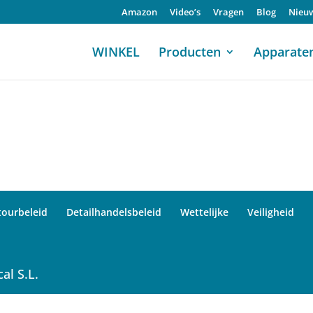
Amazon
Video’s
Vragen
Blog
Nieu
WINKEL
Producten
Apparate
tourbeleid
Detailhandelsbeleid
Wettelijke
Veiligheid
al S.L.