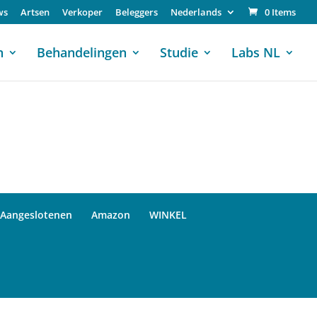
ws
Artsen
Verkoper
Beleggers
Nederlands
0 Items
n
Behandelingen
Studie
Labs NL
Aangeslotenen
Amazon
WINKEL