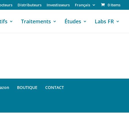
octeurs
Distributeurs
Investisseurs
Français
0 Items
tifs
Traitements
Études
Labs FR
azon
BOUTIQUE
CONTACT