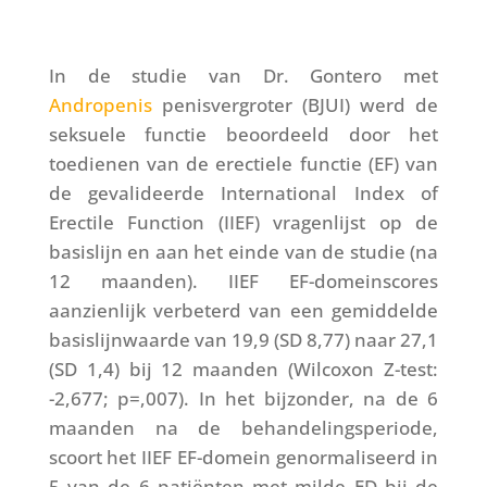
In de studie van Dr. Gontero met
Andropenis
penisvergroter (BJUI) werd de
seksuele functie beoordeeld door het
toedienen van de erectiele functie (EF) van
de gevalideerde International Index of
Erectile Function (IIEF) vragenlijst op de
basislijn en aan het einde van de studie (na
12 maanden). IIEF EF-domeinscores
aanzienlijk verbeterd van een gemiddelde
basislijnwaarde van 19,9 (SD 8,77) naar 27,1
(SD 1,4) bij 12 maanden (Wilcoxon Z-test:
-2,677; p=,007). In het bijzonder, na de 6
maanden na de behandelingsperiode,
scoort het IIEF EF-domein genormaliseerd in
5 van de 6 patiënten met milde ED bij de