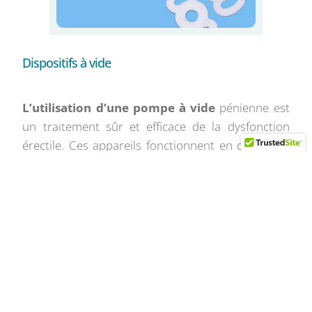
Dispositifs à vide
L’utilisation d’une pompe à vide
pénienne est
un traitement sûr et efficace de la dysfonction
érectile. Ces appareils fonctionnent en créant un
vide autour du pénis, ce qui augmente le flux
sanguin et provoque une érection qui peut être
facilement maintenue à l’aide d’un anneau de
constriction.
L’avantage de ce système est qu’il peut être utilisé
par tout type d’homme et que ses résultats sont
immédiats. En outre, son utilisation prolongée
peut contribuer à une guérison définitive de la