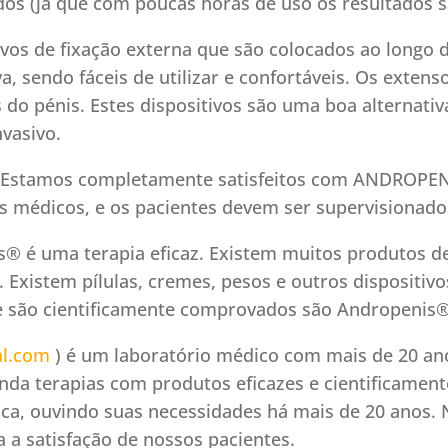
ados (já que com poucas horas de uso os resultados 
vos de fixação externa que são colocados ao longo d
, sendo fáceis de utilizar e confortáveis. Os extenso
s do pénis. Estes dispositivos são uma boa alternati
vasivo.
 “Estamos completamente satisfeitos com ANDROPE
os médicos, e os pacientes devem ser supervisionad
 é uma terapia eficaz. Existem muitos produtos de 
. Existem pílulas, cremes, pesos e outros dispositi
 são cientificamente comprovados são Andropenis
l.com
) é um laboratório médico com mais de 20 an
da terapias com produtos eficazes e cientificame
ica, ouvindo suas necessidades há mais de 20 anos. 
a a satisfação de nossos pacientes.