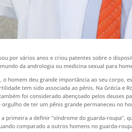
u por vários anos e criou patentes sobre o disposit
no mundo da andrologia ou medicina sexual para hom
s, o homem deu grande importância ao seu corpo, e
ertilidade tem sido associada ao pénis. Na Grécia e 
 também foi considerado abençoado pelos deuses par
s o orgulho de ter um pênis grande permaneceu no 
 a primeira a definir “síndrome do guarda-roupa”, qu
uando comparado a outros homens no guarda-roupa