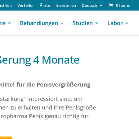
ichten
Verteiler
Ärzte
Investoren
Deutsch
0 Items
te
Behandlungen
Studien
Labor
ßerung 4 Monate
ttel für die Penisvergrößerung
sstärkung“ interessiert sind, um
nen zu erhalten und Ihre Penisgröße
dropharma Penis genau richtig für