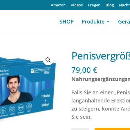
Amazon
Videos
Fragen
Blog
Nachr
SHOP
Produkte
Gerä
Penisvergrö
79,00
€
Nahrungsergänzungsmi
Falls Sie an einer „Peni
langanhaltende Erektio
zu steigern, könnte An
Sie sein.