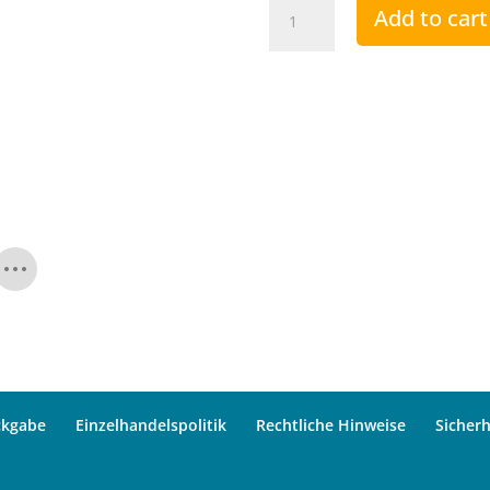
Penisvergrößerung
Add to cart
4
Monate
quantity
ckgabe
Einzelhandelspolitik
Rechtliche Hinweise
Sicherh