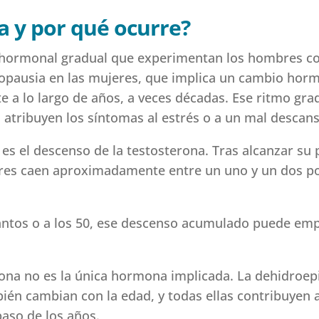
a y por qué ocurre?
o hormonal gradual que experimentan los hombres co
enopausia en las mujeres, que implica un cambio horm
 a lo largo de años, a veces décadas. Ese ritmo grad
atribuyen los síntomas al estrés o a un mal descans
 es el descenso de la testosterona. Tras alcanzar su 
res caen aproximadamente entre un uno y un dos por
antos o a los 50, ese descenso acumulado puede empe
erona no es la única hormona implicada. La dehidro
bién cambian con la edad, y todas ellas contribuye
paso de los años.