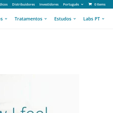
dicos
Distribuidores
Investidores
Português
0 Items
os
Tratamentos
Estudos
Labs PT