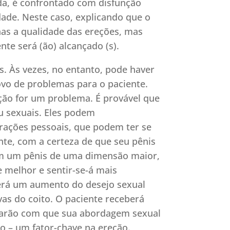
ida, é confrontado com disfunção
dade. Neste caso, explicando que o
as a qualidade das ereções, mas
te será (ão) alcançado (s).
. Às vezes, no entanto, pode haver
vo de problemas para o paciente.
eição for um problema. É provável que
u sexuais. Eles podem
rações pessoais, que podem ter se
ente, com a certeza de que seu pênis
em um pênis de uma dimensão maior,
 melhor e sentir-se-á mais
verá um aumento do desejo sexual
vas do coito. O paciente receberá
farão com que sua abordagem sexual
o – um fator-chave na ereção.