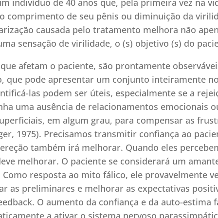
um indivíduo de 40 anos que, pela primeira vez na v
do comprimento de seu pênis ou diminuição da virili
larização causada pelo tratamento melhora não apen
sensação de virilidade, o (s) objetivo (s) do pacien
que afetam o paciente, são prontamente observáveis
, que pode apresentar um conjunto inteiramente no
entificá-las podem ser úteis, especialmente se a rej
tenha uma ausência de relacionamentos emocionais o
perficiais, em algum grau, para compensar as frust
ger, 1975). Precisamos transmitir confiança ao paci
ua ereção também irá melhorar. Quando eles perceb
eve melhorar. O paciente se considerará um amante
. Como resposta ao mito fálico, ele provavelmente 
r as preliminares e melhorar as expectativas positi
eedback. O aumento da confiança e da auto-estima 
ticamente a ativar o sistema nervoso parassimpátic